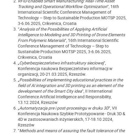
RFID-Enabled Smart Manufacturing: Real-Time Asset
Tracking and Operational Workflow Optimization
”, 16th
International Scientific Conference Management of
Technology – Step to Sustainable Production MOTSP 2025,
3-6.06.2025, Crikvenica, Croatia
“
Analysis of the Possibilities of Applying Artificial
Intelligence to Modeling and 3D Printing of Drone Elements
From Polymeric Materials
”, 16th International Scientific
Conference Management of Technology – Step to
Sustainable Production MOTSP 2025, 3-6.06.2025,
Crikvenica, Croatia
„
Cyberbezpieczeństwo infrastruktury sieciowej
”,
Konferencja naukowa Bezpieczeństwo informacji w
organizacji, 20-21.03.2025, Rzeszów.
„
Possibilities of implementing educational practices in the
field of AI integration and 3D printing as an element of the
development of the Smart City idea
”, II International
Conference Artificial Intelligence and Responsibility,
13.12.2024, Rzeszów
„
Automatyzacja pre i post-procesingu w druku 3D
”, VII
Konferencja Naukowa Szybkie Prototypowanie - Druk 3D &
4D w zastosowaniach inżynierskich, 17-18.10.2024,
Rzeszów
“
Methods and means of assuring the fault tolerance of the