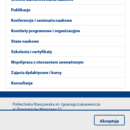
Publikacje
Konferencje i seminaria naukowe
Komitety programowe i organizacyjne
Staże naukowe
Szkolenia i certyfikaty
Współpraca z otoczeniem zewnętrznym
Zajęcia dydaktyczne i kursy
Konsultacje
Politechnika Rzeszowska im. Ignacego Łukasiewicza
al. Powstańców Warszawy 12
35-029 Rzeszów
Akceptuję
tel.: +48 17 865 11 00
fax: +48 17 854 12 60