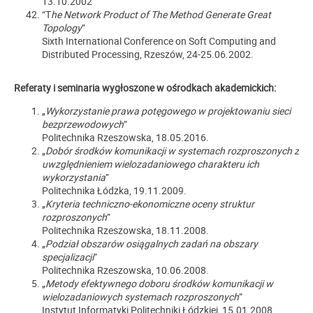
13.10.2002
“T
he Network Product of The Method Generate Great
Topology
”
Sixth International Conference on Soft Computing and
Distributed Processing, Rzeszów, 24-25.06.2002.
Referaty i seminaria wygłoszone w ośrodkach akademickich:
„
Wykorzystanie prawa potęgowego w projektowaniu sieci
bezprzewodowych
”
Politechnika Rzeszowska, 18.05.2016.
„
Dobór środków komunikacji w systemach rozproszonych z
uwzględnieniem wielozadaniowego charakteru ich
wykorzystania
”
Politechnika Łódzka, 19.11.2009.
„
Kryteria techniczno-ekonomiczne oceny struktur
rozproszonych
”
Politechnika Rzeszowska, 18.11.2008.
„
Podział obszarów osiągalnych zadań na obszary
specjalizacji
”
Politechnika Rzeszowska, 10.06.2008.
„
Metody efektywnego doboru środków komunikacji w
wielozadaniowych systemach rozproszonych
”
Instytut Informatyki Politechniki Łódzkiej, 15.01.2008.