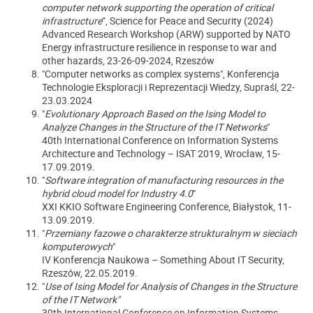
computer network supporting the operation of critical
infrastructure
”, Science for Peace and Security (2024)
Advanced Research Workshop (ARW) supported by NATO
Energy infrastructure resilience in response to war and
other hazards, 23-26-09-2024, Rzeszów
"Computer networks as complex systems", Konferencja
Technologie Eksploracji i Reprezentacji Wiedzy, Supraśl, 22-
23.03.2024
"
Evolutionary Approach Based on the Ising Model to
Analyze Changes in the Structure of the IT Networks
"
40th International Conference on Information Systems
Architecture and Technology – ISAT 2019, Wrocław, 15-
17.09.2019.
"
Software integration of manufacturing resources in the
hybrid cloud model for Industry 4.0
"
XXI KKIO Software Engineering Conference, Białystok, 11-
13.09.2019.
"
Przemiany fazowe o charakterze strukturalnym w sieciach
komputerowych
"
IV Konferencja Naukowa – Something About IT Security,
Rzeszów, 22.05.2019.
"
Use of Ising Model for Analysis of Changes in the Structure
of the IT Network"
39th International Conference on Information Systems