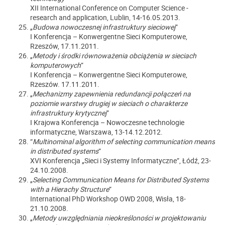
XII International Conference on Computer Science -
research and application, Lublin, 14-16.05.2013.
„
Budowa nowoczesnej infrastruktury sieciowej
”
I Konferencja – Konwergentne Sieci Komputerowe,
Rzeszów, 17.11.2011.
„
Metody i środki równoważenia obciążenia w sieciach
komputerowych
”
I Konferencja – Konwergentne Sieci Komputerowe,
Rzeszów. 17.11.2011.
„
Mechanizmy zapewnienia redundancji połączeń na
poziomie warstwy drugiej w sieciach o charakterze
infrastruktury krytycznej
”
I Krajowa Konferencja – Nowoczesne technologie
informatyczne, Warszawa, 13-14.12.2012.
“
Multinominal algorithm of selecting communication means
in distributed systems
”
XVI Konferencja „Sieci i Systemy Informatyczne”, Łódź, 23-
24.10.2008.
„
Selecting Communication Means for Distributed Systems
with a Hierachy Structure
”
International PhD Workshop OWD 2008, Wisła, 18-
21.10.2008.
„
Metody uwzględniania nieokreśloności w projektowaniu