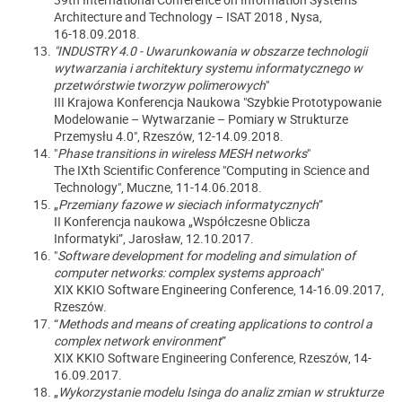
Architecture and Technology – ISAT 2018 , Nysa,
16-18.09.2018.
"INDUSTRY 4.0 - Uwarunkowania w obszarze technologii
wytwarzania i architektury systemu informatycznego w
przetwórstwie tworzyw polimerowych
"
III Krajowa Konferencja Naukowa "Szybkie Prototypowanie
Modelowanie – Wytwarzanie – Pomiary w Strukturze
Przemysłu 4.0", Rzeszów, 12-14.09.2018.
"
Phase transitions in wireless MESH networks
"
The IXth Scientific Conference "Computing in Science and
Technology",
Muczne, 11-14.06.2018.
„
Przemiany fazowe w sieciach informatycznych
”
II Konferencja naukowa „Współczesne Oblicza
Informatyki”, Jarosław, 12.10.2017.
"
Software development for modeling and simulation of
computer networks: complex systems approach
"
XIX KKIO Software Engineering Conference, 14-16.09.2017,
Rzeszów.
“
Methods and means of creating applications to control a
complex network environment
”
XIX KKIO Software Engineering Conference, Rzeszów, 14-
16.09.2017.
„
Wykorzystanie modelu Isinga do analiz zmian w strukturze