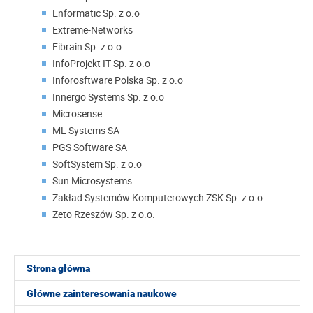
Enformatic Sp. z o.o
Extreme-Networks
Fibrain
Sp. z o.o
InfoProjekt IT
Sp. z o.o
Inforosftware Polska
Sp. z o.o
Innergo Systems
Sp. z o.o
Microsense
ML Systems SA
PGS Software SA
SoftSystem
Sp. z o.o
Sun Microsystems
Zakład Systemów Komputerowych ZSK Sp. z o.o.
Zeto Rzeszów
Sp. z o.o.
Strona główna
Główne zainteresowania naukowe