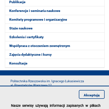
Publikacje
Konferencje i seminaria naukowe
Komitety programowe i organizacyjne
Staże naukowe
Szkolenia i certyfikaty
Współpraca z otoczeniem zewnętrznym
Zajęcia dydaktyczne i kursy
Konsultacje
Politechnika Rzeszowska im. Ignacego Łukasiewicza
al. Powstańców Warszawy 12
35-029 Rzeszów
Akceptuję
tel.: +48 17 865 11 00
fax: +48 17 854 12 60
Nasze serwisy używają informacji zapisanych w plikach
e-mail:
kancelaria@prz.edu.pl