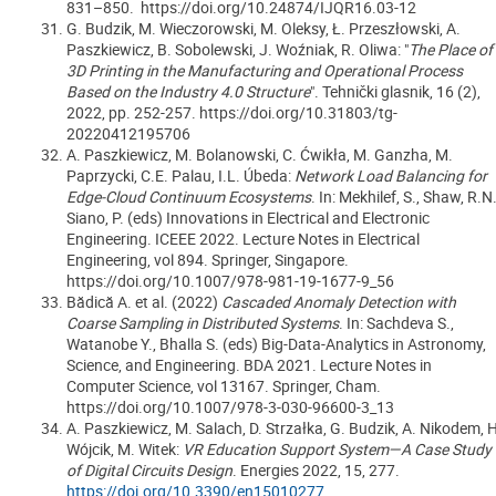
831–850. https://doi.org/10.24874/IJQR16.03-12
G. Budzik, M. Wieczorowski, M. Oleksy, Ł. Przeszłowski, A.
Paszkiewicz, B. Sobolewski, J. Woźniak, R. Oliwa: "
The Place of
3D Printing in the Manufacturing and Operational Process
Based on the Industry 4.0 Structure
". Tehnički glasnik, 16 (2),
2022, pp. 252-257. https://doi.org/10.31803/tg-
20220412195706
A. Paszkiewicz, M. Bolanowski, C. Ćwikła, M. Ganzha, M.
Paprzycki, C.E. Palau, I.L. Úbeda:
Network Load Balancing for
Edge-Cloud Continuum Ecosystems
. In: Mekhilef, S., Shaw, R.N.
Siano, P. (eds) Innovations in Electrical and Electronic
Engineering. ICEEE 2022. Lecture Notes in Electrical
Engineering, vol 894. Springer, Singapore.
https://doi.org/10.1007/978-981-19-1677-9_56
Bădică A. et al. (2022)
Cascaded Anomaly Detection with
Coarse Sampling in Distributed Systems
. In: Sachdeva S.,
Watanobe Y., Bhalla S. (eds) Big-Data-Analytics in Astronomy,
Science, and Engineering. BDA 2021. Lecture Notes in
Computer Science, vol 13167. Springer, Cham.
https://doi.org/10.1007/978-3-030-96600-3_13
A. Paszkiewicz, M. Salach, D. Strzałka, G. Budzik, A. Nikodem, H
Wójcik, M. Witek:
VR Education Support System—A Case Study
of Digital Circuits Design
. Energies 2022, 15, 277.
https://doi.org/10.3390/en15010277