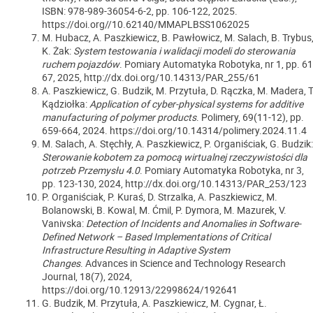
ISBN: 978-989-36054-6-2, pp. 106-122, 2025.
https://doi.org//10.62140/MMAPLBSS1062025
M. Hubacz, A. Paszkiewicz, B. Pawłowicz, M. Salach, B. Trybus
K. Żak:
System testowania i walidacji modeli do sterowania
ruchem pojazdów
. Pomiary Automatyka Robotyka, nr 1, pp. 61
67, 2025, http://dx.doi.org/10.14313/PAR_255/61
A. Paszkiewicz, G. Budzik, M. Przytuła, D. Rączka, M. Madera, T
Kądziołka:
Application of cyber-physical systems for additive
manufacturing of polymer products
. Polimery, 69(11-12), pp.
659-664, 2024. https://doi.org/10.14314/polimery.2024.11.4
M. Salach, A. Stęchły, A. Paszkiewicz, P. Organiściak, G. Budzik:
Sterowanie kobotem za pomocą wirtualnej rzeczywistości dla
potrzeb Przemysłu 4.0
. Pomiary Automatyka Robotyka, nr 3,
pp. 123-130, 2024, http://dx.doi.org/10.14313/PAR_253/123
P. Organiściak, P. Kuraś, D. Strzalka, A. Paszkiewicz, M.
Bolanowski, B. Kowal, M. Ćmil, P. Dymora, M. Mazurek, V.
Vanivska:
Detection of Incidents and Anomalies in Software-
Defined Network – Based Implementations of Critical
Infrastructure Resulting in Adaptive System
Changes
.
Advances in Science and Technology Research
Journal
, 18(7), 2024,
https://doi.org/10.12913/22998624/192641
G. Budzik, M. Przytuła, A. Paszkiewicz, M. Cygnar, Ł.