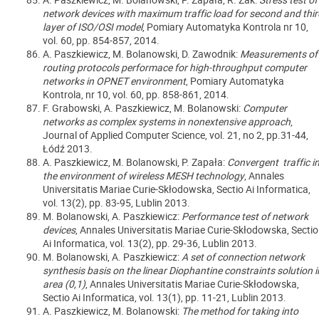
network devices with maximum traffic load for second and thir
layer of ISO/OSI model
, Pomiary Automatyka Kontrola nr 10,
vol. 60, pp. 854-857, 2014.
A. Paszkiewicz, M. Bolanowski, D. Zawodnik:
Measurements of
routing protocols performace for high-throughput computer
networks in OPNET environment
, Pomiary Automatyka
Kontrola, nr 10, vol. 60, pp. 858-861, 2014.
F. Grabowski, A. Paszkiewicz, M. Bolanowski:
Computer
networks as complex systems in nonextensive approach
,
Journal of Applied Computer Science, vol. 21, no 2, pp.31-44,
Łódź 2013.
A. Paszkiewicz, M. Bolanowski, P. Zapała:
Convergent traffic i
the environment of wireless MESH technology
, Annales
Universitatis Mariae Curie-Skłodowska, Sectio Ai Informatica,
vol. 13(2), pp. 83-95, Lublin 2013.
M. Bolanowski, A. Paszkiewicz:
Performance test of network
devices
, Annales Universitatis Mariae Curie-Skłodowska, Sectio
Ai Informatica, vol. 13(2), pp. 29-36, Lublin 2013.
M. Bolanowski, A. Paszkiewicz:
A set of connection network
synthesis basis on the linear Diophantine constraints solution i
area (0,1)
, Annales Universitatis Mariae Curie-Skłodowska,
Sectio Ai Informatica, vol. 13(1), pp. 11-21, Lublin 2013.
A. Paszkiewicz, M. Bolanowski:
The method for taking into