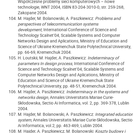
Współczesne problemy sieci komputerowych – nowe
technologie, WNT 2004, ISBN 83-204-3010-0, str. 259-268,
Zakopane 2004.
M. Hajder, M. Bolanowski, A. Paszkiewicz:
Problems and
perspectives of telecommunication systems
development,
International Conference of Science and
Technology Scalnet’04, Scalable Systems and Computer
Networks Design and Aplications, Ministry of Education and
Science of Ukraine Kremenchuk State Polytechnical University,
pp. 66-69, Kremenchuk 2004.
H. Loutskii, M. Hajder, A. Paszkiewicz:
Indeterminacy of
parameters In design process
, International Conference of
Science and Technology Scalnet’04, Scalable Systems and
Computer Networks Design and Aplications, Ministry of
Education and Science of Ukraine Kremenchuk State
Polytechnical University, pp. 48-51, Kremenchuk 2004.
M. Hajder, A. Paszkiewicz:
Indeterminacy in the systems and
networks design
, Annales Universitatis Mariae Curie-
Skłodowska, Sectio Ai Informatica, vol. 2, pp. 369-378, Lublin
2004.
M. Hajder, M. Bolanowski, A. Paszkiewicz:
Integrated educatio
system
, Annales Universitatis Mariae Curie-Skłodowska, Sectio
Ai Informatica, vol.2, pp. 463-469, Lublin 2004.
M. Hajder, A. Paszkiewicz, M. Bolanowski:
Koszty budowy i