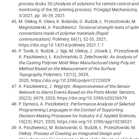
procesu druku 3D.(Analysis of solutions for remote control and
monitoring of the 3D printing process). Przegląd Mechaniczny,
3/2021, pp. 36-39, 2021.
M. Oleksy, R. Oliwa, K. Bulanda, G. Budzik, Ł. Przeszłowski, M.
Magniszewski, A. Paszkiewicz:
Torsional strength tests of spli
connections made of polymer materials (Rapid
communication)
. Polimery, 66(1), 52-55, 2021,
https://doi.org/10.14314/polimery.2021.1.7
P. Turek, G. Budzik, J. Sęp, M. Oleksy, J. Józwik, Ł. Przeszłowski
A. Paszkiewicz, Ł. Kochmański, D. Żelechowski:
An Analysis of
the Casting Polymer Mold Wear Manufactured Using PolyJet
Method Based on the Measurement of the Surface
Topography,
Polymers,
12(12), 3029,
2020,
https://doi.org/10.3390/polym12123029
A. Paszkiewicz, J. Węgrzyn:
Responsiveness of the Sensor
Network to Alarm Events Based on the Potts Model
. Sensors,
20(23), 6979, 2020, https://doi.org/10.3390/s20236979
P. Dymora, A. Paszkiewicz:
Performance Analysis of Selected
Programming Languages in the Context of Supporting
Decision-Making Processes for Industry 4.0
, Applied Sciences,
10(23), 8521, 2020, https://doi.org/10.3390/app10238521
A. Paszkiewicz, M. Bolanowski, G. Budzik, Ł. Przeszłowski, M.
Oleksy:
Process of Creating an Integrated Design and