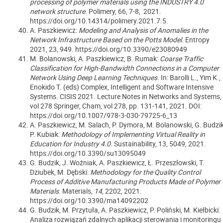
processing of polymer materials using the INDUSTRY 4.0
network structure
.
Polimery,
66, 7-8, 2021.
https://doi.org/10.14314/polimery.2021.7.5.
A. Paszkiewicz:
Modeling and Analysis of Anomalies in the
Network Infrastructure Based on the Potts Model
. Entropy
2021, 23, 949. https://doi.org/10.3390/e23080949
M. Bolanowski, A. Paszkiewicz, B. Rumak:
Coarse Traffic
Classification for High-Bandwidth Connections in a Computer
Network Using Deep Learning Techniques
. In: Barolli L., Yim K.,
Enokido T. (eds) Complex, Intelligent and Software Intensive
Systems. CISIS 2021. Lecture Notes in Networks and Systems,
vol 278 Springer, Cham, vol 278, pp. 131-141, 2021. DOI:
https://doi.org/10.1007/978-3-030-79725-6_13
A. Paszkiewicz, M. Salach, P. Dymora, M. Bolanowski, G. Budzik
P. Kubiak:
Methodology of Implementing Virtual Reality in
Education for Industry 4.0
. Sustainability, 13, 5049, 2021.
https://doi.org/10.3390/su13095049
G. Budzik, J. Woźniak, A. Paszkiewicz, Ł. Przeszłowski, T.
Dziubek, M. Dębski:
Methodology for the Quality Control
Process of Additive Manufacturing Products Made of Polymer
Materials
. Materials,
14
, 2202, 2021.
https://doi.org/10.3390/ma14092202
G. Budzik, M. Przytuła, A. Paszkiewicz, P. Poliński, M. Kiełbicki:
Analiza rozwiązań zdalnych aplikacji sterowania i monitoringu