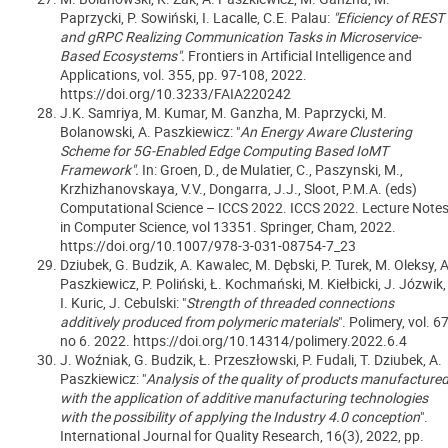
Paprzycki, P. Sowiński, I. Lacalle, C.E. Palau:
"Eficiency of REST
and gRPC Realizing Communication Tasks in Microservice-
Based Ecosystems".
Frontiers in Artificial Intelligence and
Applications, vol. 355, pp. 97-108, 2022.
https://doi.org/10.3233/FAIA220242
J.K. Samriya, M. Kumar, M. Ganzha, M. Paprzycki, M.
Bolanowski, A. Paszkiewicz: "
An Energy Aware Clustering
Scheme for 5G-Enabled Edge Computing Based IoMT
Framework".
In: Groen, D., de Mulatier, C., Paszynski, M.,
Krzhizhanovskaya, V.V., Dongarra, J.J., Sloot, P.M.A. (eds)
Computational Science – ICCS 2022. ICCS 2022. Lecture Note
in Computer Science, vol 13351. Springer, Cham, 2022.
https://doi.org/10.1007/978-3-031-08754-7_23
Dziubek, G. Budzik, A. Kawalec, M. Dębski, P. Turek, M. Oleksy, A
Paszkiewicz, P. Poliński, Ł. Kochmański, M. Kiełbicki, J. Józwik,
I. Kuric, J. Cebulski: "
Strength of threaded connections
additively produced from polymeric materials
". Polimery, vol. 67
no 6. 2022. https://doi.org/10.14314/polimery.2022.6.4
J. Woźniak, G. Budzik, Ł. Przeszłowski, P. Fudali, T. Dziubek, A.
Paszkiewicz: "
Analysis of the quality of products manufacture
with the application of additive manufacturing technologies
with the possibility of applying the Industry 4.0 conception
".
International Journal for Quality Research, 16(3), 2022, pp.