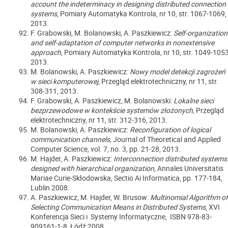
account the indeterminacy in designing distributed connection
systems
, Pomiary Automatyka Kontrola, nr 10, str. 1067-1069,
2013.
F. Grabowski, M. Bolanowski, A. Paszkiewicz:
Self-organization
and self-adaptation of computer networks in nonextensive
approach
, Pomiary Automatyka Kontrola, nr 10, str. 1049-1053
2013.
M. Bolanowski, A. Paszkiewicz:
Nowy model detekcji zagrożeń
w sieci komputerowej
, Przegląd elektrotechniczny, nr 11, str.
308-311, 2013.
F. Grabowski, A. Paszkiewicz, M. Bolanowski:
Lokalne sieci
bezprzewodowe w kontekście systemów złożonych
, Przegląd
elektrotechniczny, nr 11, str. 312-316, 2013.
M. Bolanowski, A. Paszkiewicz:
Reconfiguration of logical
communication channels
, Journal of Theoretical and Applied
Computer Science, vol. 7, no. 3, pp. 21-28, 2013.
M. Hajder, A. Paszkiewicz:
Interconnection distributed systems
designed with hierarchical organization
, Annales Universitatis
Mariae Curie-Skłodowska, Sectio Ai Informatica, pp. 177-184,
Lublin 2008.
A. Paszkiewicz, M. Hajder, W. Brusow:
Multinomial Algorithm of
Selecting Communication Means in Distributed Systems
, XVI
Konferencja Sieci i Systemy Informatyczne, ISBN 978-83-
909161-1-8, Łódź 2008.