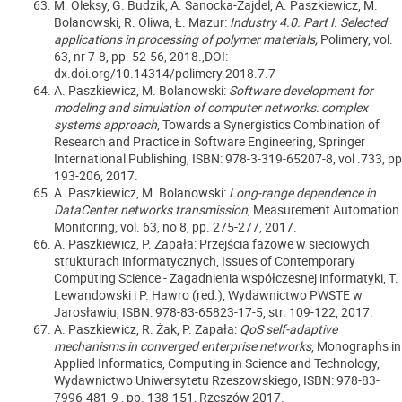
M. Oleksy, G. Budzik, A. Sanocka-Zajdel, A. Paszkiewicz, M.
Bolanowski, R. Oliwa, Ł. Mazur:
Industry 4.0. Part I. Selected
applications in processing of polymer materials,
Polimery, vol.
63, nr 7-8, pp. 52-56, 2018.,DOI:
dx.doi.org/10.14314/polimery.2018.7.7
A. Paszkiewicz, M. Bolanowski:
Software development for
modeling and simulation of computer networks: complex
systems approach
, Towards a Synergistics Combination of
Research and Practice in Software Engineering, Springer
International Publishing, ISBN: 978-3-319-65207-8, vol .733, pp
193-206, 2017.
A. Paszkiewicz, M. Bolanowski:
Long-range dependence in
DataCenter networks transmission
, Measurement Automation
Monitoring, vol. 63, no 8, pp. 275-277, 2017.
A. Paszkiewicz, P. Zapała: Przejścia fazowe w sieciowych
strukturach informatycznych, Issues of Contemporary
Computing Science - Zagadnienia współczesnej informatyki, T.
Lewandowski i P. Hawro (red.), Wydawnictwo PWSTE w
Jarosławiu, ISBN: 978-83-65823-17-5, str. 109-122, 2017.
A. Paszkiewicz, R. Żak, P. Zapała:
QoS self-adaptive
mechanisms in converged enterprise networks
, Monographs in
Applied Informatics, Computing in Science and Technology,
Wydawnictwo Uniwersytetu Rzeszowskiego, ISBN: 978-83-
7996-481-9 , pp. 138-151, Rzeszów 2017.