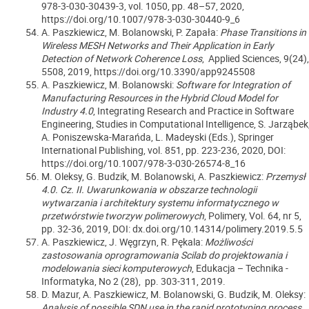
978-3-030-30439-3, vol. 1050, pp. 48–57, 2020,
https://doi.org/10.1007/978-3-030-30440-9_6
A. Paszkiewicz, M. Bolanowski, P. Zapała:
Phase Transitions in
Wireless MESH Networks and Their Application in Early
Detection of Network Coherence Loss
, Applied Sciences, 9(24),
5508, 2019, https://doi.org/10.3390/app9245508
A. Paszkiewicz, M. Bolanowski:
Software for Integration of
Manufacturing Resources in the Hybrid Cloud Model for
Industry 4.0
, Integrating Research and Practice in Software
Engineering, Studies in Computational Intelligence, S. Jarząbek
A. Poniszewska-Marańda, L. Madeyski (Eds.), Springer
International Publishing, vol. 851, pp. 223-236, 2020, DOI:
https://doi.org/10.1007/978-3-030-26574-8_16
M. Oleksy, G. Budzik, M. Bolanowski, A. Paszkiewicz:
Przemysł
4.0. Cz. II. Uwarunkowania w obszarze technologii
wytwarzania i architektury systemu informatycznego w
przetwórstwie tworzyw polimerowych
, Polimery, Vol. 64, nr 5,
pp. 32-36, 2019, DOI: dx.doi.org/10.14314/polimery.2019.5.5
A. Paszkiewicz, J. Węgrzyn, R. Pękala:
Możliwości
zastosowania oprogramowania Scilab do projektowania i
modelowania sieci komputerowych
, Edukacja – Technika -
Informatyka, No 2 (28), pp. 303-311, 2019.
D. Mazur, A. Paszkiewicz, M. Bolanowski, G. Budzik, M. Oleksy:
Analysis of possible SDN use in the rapid prototyping process