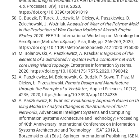
Manufacturing Environment as Part of the Structure of Industr
4.0,
Processes, 8(9), 1019, 2020,
https://doi.org/10.3390/pr8091019
G. Budzik, P. Turek, J. Józwik, M. Oleksy, A. Paszkiewicz, D.
Żelechowski, J. Woźniak: A
nalysis of Wear of the Polymer Mold
in the Production of Wax Casting Models of Aircraft Engine
Blades,
2020 IEEE 7th International Workshop on Metrology fo
AeroSpace (MetroAeroSpace), Pisa, Italy, pp. 265-269, 2020,
https://doi.org/10.1109/MetroAeroSpace48742.2020.916030
M. Bolanowski, A. Paszkiewicz, A. Kraska:
Integration of the
elements of a distributed IT system with a computer network
core using island topology,
Enterprise Information Systems,
2020, https://doi.org/10.1080/17517575.2020.1790042
A. Paszkiewicz, M. Bolanowski, G. Budzik, P. Sowa, T. Pisz, M.
Oleksy, Ł. Przeszłowski:
Remote Design and Manufacture
through the Example of a Ventilator
,
Applied Sciences, 10(12),
4235, 2020, https://doi.org/10.3390/app10124235
A. Paszkiewicz, K. Iwaniec:
Evolutionary Approach Based on th
Ising Model to Analyze Changes in the Structure of the IT
Networks
, Advances in Intelligent Systems and Computing:
Information Systems Architecture and Technology: Proceeding
of 40th Anniversary International Conference on Information
Systems Architecture and Technology – ISAT 2019, L.
Borzemski et al. (Eds.), Springer International Publishing, ISBN: