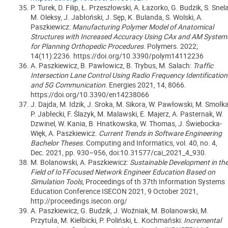
P. Turek, D. Filip, Ł. Przeszłowski, A. Łazorko, G. Budzik, S. Snela
M. Oleksy, J. Jabłoński, J. Sęp, K. Bulanda, S. Wolski, A.
Paszkiewicz:
Manufacturing Polymer Model of Anatomical
Structures with Increased Accuracy Using CAx and AM System
for Planning Orthopedic Procedures
. Polymers. 2022;
14(11):2236. https://doi.org/10.3390/polym14112236
A. Paszkiewicz, B. Pawłowicz, B. Trybus, M. Salach:
Traffic
Intersection Lane Control Using Radio Frequency Identification
and 5G Communication
. Energies 2021, 14, 8066.
https://doi.org/10.3390/en14238066
J. Dajda, M. Idzik, J. Sroka, M. Sikora, W. Pawłowski, M. Smołka
P. Jabłecki, F. Ślazyk, M. Malawski, E. Majerz, A. Pasternak, W.
Dzwinel, W. Kania, B. Hnatkowska, W. Thomas, J. Świebocka-
Więk, A. Paszkiewicz.
Current Trends in Software Engineering
Bachelor Theses
. Computing and Informatics, vol. 40, no. 4,
Dec. 2021, pp. 930–956, doi:10.31577/cai_2021_4_930.
M. Bolanowski, A. Paszkiewicz:
Sustainable Development in th
Field of IoT-Focused Network Engineer Education Based on
Simulation Tools
, Proceedings of th 37th Information Systems
Education Conference ISECON 2021, 9 October 2021,
http://proceedings.isecon.org/
A. Paszkiewicz, G. Budzik,
J. Woźniak,
M. Bolanowski, M.
Przytuła, M. Kiełbicki, P. Poliński, Ł. Kochmański:
Incremental