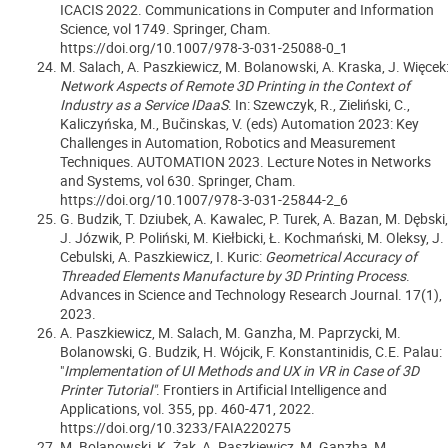
ICACIS 2022. Communications in Computer and Information
Science, vol 1749. Springer, Cham.
https://doi.org/10.1007/978-3-031-25088-0_1
M. Salach, A. Paszkiewicz, M. Bolanowski, A. Kraska, J. Więcek
Network Aspects of Remote 3D Printing in the Context of
Industry as a Service IDaaS
. In: Szewczyk, R., Zieliński, C.,
Kaliczyńska, M., Bučinskas, V. (eds) Automation 2023: Key
Challenges in Automation, Robotics and Measurement
Techniques. AUTOMATION 2023. Lecture Notes in Networks
and Systems, vol 630. Springer, Cham.
https://doi.org/10.1007/978-3-031-25844-2_6
G. Budzik, T. Dziubek, A. Kawalec, P. Turek, A. Bazan, M. Dębski,
J. Józwik, P. Poliński, M. Kiełbicki, Ł. Kochmański, M. Oleksy, J.
Cebulski, A. Paszkiewicz, I. Kuric:
Geometrical Accuracy of
Threaded Elements Manufacture by 3D Printing Process
.
Advances in Science and Technology Research Journal. 17(1),
2023.
A. Paszkiewicz, M. Salach, M. Ganzha, M. Paprzycki, M.
Bolanowski, G. Budzik, H. Wójcik, F. Konstantinidis, C.E. Palau:
"
Implementation of UI Methods and UX in VR in Case of 3D
Printer Tutorial"
. Frontiers in Artificial Intelligence and
Applications, vol. 355, pp. 460-471, 2022.
https://doi.org/10.3233/FAIA220275
M. Bolanowski, K. Żak, A. Paszkiewicz, M. Ganzha, M.