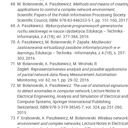
M. Bolanowski, A. Paszkiewicz:
Methods and means of creatin
applications to control a complex network environment
,
Scientific Papers of the Polish Information Processing Society
Scientific Council, ISBN: 978-83-946253-5-1, pp. 151-160, 2017
A. Paszkiewicz:
Wykorzystanie programowych generatorów
ruchu sieciowego w nauce i dydaktyce
, Edukacja – Technika -
Informatyka, z.4 (18), str. 377-384, 2016.
A. Paszkiewicz, M. Bolanowski, P. Zapała:
Możliwości
zastosowania wirtualizacji zasobów informatycznych w e-
learningu
, Edukacja – Technika - Informatyka, z.4 (18), s. 297-
303, 2016.
M. Bolanowski, A. Paszkiewicz, M. Wroński, R.
Żegleń:
Representativeness analysis and possible applications
of partial network data flows
, Measurement Automation
Monitoring, vol. 62, no 1, pp. 29-32, 2016.
M. Bolanowski, A. Paszkiewicz:
The use of statistical signature
to detect anomalies in computer network
, Lecture Notes in
Electrical Engineering, Analysis and Simulation of Electrical and
Computer Systems, Springer International Publishing
Switzerland, ISBN 978-3-319-38545-7, vol. 324, pp.251-260,
2015.
F. Grabowski, A. Paszkiewicz, M. Bolanowski:
Wireless network
environment and complex networks
, Lecture Notes in Electrical