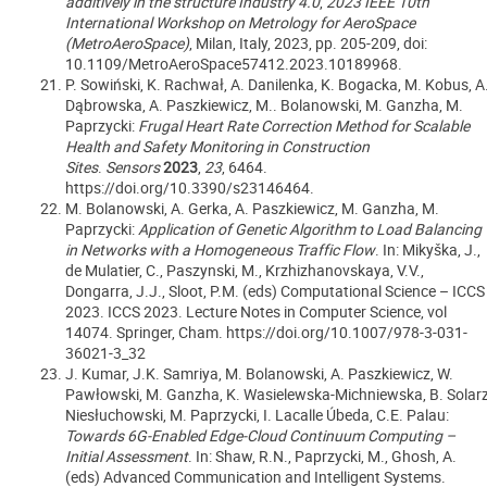
additively in the structure Industry 4.0
,
2023 IEEE 10th
International Workshop on Metrology for AeroSpace
(MetroAeroSpace)
, Milan, Italy, 2023, pp. 205-209, doi:
10.1109/MetroAeroSpace57412.2023.10189968.
P. Sowiński, K. Rachwał, A. Danilenka, K. Bogacka, M. Kobus, A
Dąbrowska, A. Paszkiewicz, M.. Bolanowski, M. Ganzha, M.
Paprzycki:
Frugal Heart Rate Correction Method for Scalable
Health and Safety Monitoring in Construction
Sites
.
Sensors
2023
,
23
, 6464.
https://doi.org/10.3390/s23146464.
M. Bolanowski, A. Gerka, A. Paszkiewicz, M. Ganzha, M.
Paprzycki:
Application of Genetic Algorithm to Load Balancing
in Networks with a Homogeneous Traffic Flow
. In: Mikyška, J.,
de Mulatier, C., Paszynski, M., Krzhizhanovskaya, V.V.,
Dongarra, J.J., Sloot, P.M. (eds) Computational Science – ICCS
2023. ICCS 2023. Lecture Notes in Computer Science, vol
14074. Springer, Cham. https://doi.org/10.1007/978-3-031-
36021-3_32
J. Kumar, J.K. Samriya, M. Bolanowski, A. Paszkiewicz, W.
Pawłowski, M. Ganzha, K. Wasielewska-Michniewska, B. Solarz
Niesłuchowski, M. Paprzycki, I. Lacalle Úbeda, C.E. Palau:
Towards 6G-Enabled Edge-Cloud Continuum Computing –
Initial Assessment
. In: Shaw, R.N., Paprzycki, M., Ghosh, A.
(eds) Advanced Communication and Intelligent Systems.