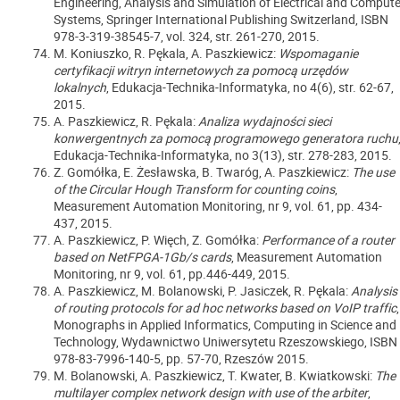
Engineering, Analysis and Simulation of Electrical and Compute
Systems, Springer International Publishing Switzerland, ISBN
978-3-319-38545-7, vol. 324, str. 261-270, 2015.
M. Koniuszko, R. Pękala, A. Paszkiewicz:
Wspomaganie
certyfikacji witryn internetowych za pomocą urzędów
lokalnych
, Edukacja-Technika-Informatyka, no 4(6), str. 62-67,
2015.
A. Paszkiewicz, R. Pękala:
Analiza wydajności sieci
konwergentnych za pomocą programowego generatora ruchu
Edukacja-Technika-Informatyka, no 3(13), str. 278-283, 2015.
Z. Gomółka, E. Żesławska, B. Twaróg, A. Paszkiewicz:
The use
of the Circular Hough Transform for counting coins
,
Measurement Automation Monitoring, nr 9, vol. 61, pp. 434-
437, 2015.
A. Paszkiewicz, P. Więch, Z. Gomółka:
Performance of a router
based on NetFPGA-1Gb/s cards
, Measurement Automation
Monitoring, nr 9, vol. 61, pp.446-449, 2015.
A. Paszkiewicz, M. Bolanowski, P. Jasiczek, R. Pękala:
Analysis
of routing protocols for ad hoc networks based on VoIP traffic
,
Monographs in Applied Informatics, Computing in Science and
Technology, Wydawnictwo Uniwersytetu Rzeszowskiego, ISBN
978-83-7996-140-5, pp. 57-70, Rzeszów 2015.
M. Bolanowski, A. Paszkiewicz, T. Kwater, B. Kwiatkowski:
The
multilayer complex network design with use of the arbiter
,