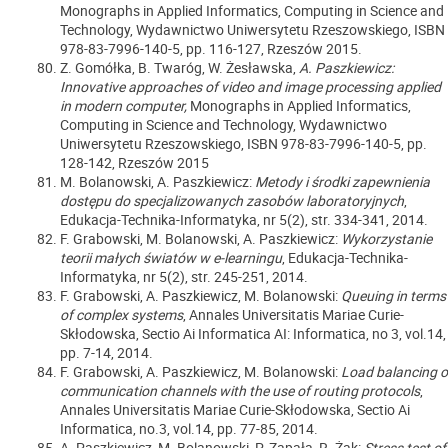
Monographs in Applied Informatics, Computing in Science and
Technology, Wydawnictwo Uniwersytetu Rzeszowskiego, ISBN
978-83-7996-140-5, pp. 116-127, Rzeszów 2015.
Z. Gomółka, B. Twaróg, W. Żesławska,
A. Paszkiewicz:
Innovative approaches of video and image processing applied
in modern computer,
Monographs in Applied Informatics,
Computing in Science and Technology, Wydawnictwo
Uniwersytetu Rzeszowskiego, ISBN 978-83-7996-140-5, pp.
128-142, Rzeszów 2015
M. Bolanowski, A. Paszkiewicz:
Metody i środki zapewnienia
dostępu do specjalizowanych zasobów laboratoryjnych
,
Edukacja-Technika-Informatyka, nr 5(2), str. 334-341, 2014.
F. Grabowski, M. Bolanowski, A. Paszkiewicz:
Wykorzystanie
teorii małych światów w e-learningu
, Edukacja-Technika-
Informatyka, nr 5(2), str. 245-251, 2014.
F. Grabowski, A. Paszkiewicz, M. Bolanowski:
Queuing in terms
of complex systems
, Annales Universitatis Mariae Curie-
Skłodowska, Sectio Ai Informatica AI: Informatica, no 3, vol.14,
pp. 7-14, 2014.
F. Grabowski, A. Paszkiewicz, M. Bolanowski:
Load balancing o
communication channels with the use of routing protocols
,
Annales Universitatis Mariae Curie-Skłodowska, Sectio Ai
Informatica, no.3, vol.14, pp. 77-85, 2014.
A. Paszkiewicz, M. Bolanowski, P. Zapała, R. Żak:
Stress test of