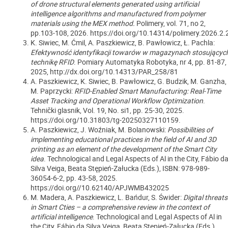
of drone structural elements generated using artificial
intelligence algorithms and manufactured from polymer
materials using the MEX method.
Polimery, vol. 71, no 2,
pp.103-108, 2026. https://doi.org/10.14314/polimery.2026.2.
K. Siwiec, M. Ćmil, A. Paszkiewicz, B. Pawłowicz, Ł. Pachla:
Efektywność identyfikacji towarów w magazynach stosującyc
technikę RFID
. Pomiary Automatyka Robotyka, nr 4, pp. 81-87,
2025, http://dx.doi.org/10.14313/PAR_258/81
A. Paszkiewicz, K. Siwiec, B. Pawłowicz, G. Budzik, M. Ganzha,
M. Paprzycki:
RFID-Enabled Smart Manufacturing: Real-Time
Asset Tracking and Operational Workflow Optimization
.
Tehnički glasnik, Vol. 19, No. si1, pp. 25-30, 2025.
https://doi.org/10.31803/tg-20250327110159.
A. Paszkiewicz, J. Woźniak, M. Bolanowski:
Possibilities of
implementing educational practices in the field of AI and 3D
printing as an element of the development of the Smart City
idea
. Technological and Legal Aspects of Al in the City, Fábio d
Silva Veiga, Beata Stępień-Załucka (Eds.), ISBN: 978-989-
36054-6-2, pp. 43-58, 2025.
https://doi.org//10.62140/APJWMB432025
M. Madera, A. Paszkiewicz, L. Bańdur, S. Świder:
Digital threats
in Smart Cties – a comprehensive review in the context of
artificial intelligence
. Technological and Legal Aspects of Al in
the City, Fábio da Silva Veiga, Beata Stępień-Załucka (Eds.),