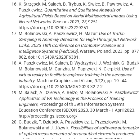
K. Strzępek, M. Salach, B. Trybus, K. Siwiec, B. Pawłowicz, A.
Paszkiewicz:
Quantitative and Qualitative Analysis of
Agricultural Fields Based on Aerial Multispectral Images Using
Neural Networks
. Sensors 2023
,
23
, 9251.
https://doi.org/10.3390/s23229251
M. Bolanowski, A. Paszkiewicz, H. Mazur:
Use of Traffic
Sampling in Anomaly Detection for High-Throughput Network
Links.
2023 18th Conference on Computer Science and
Intelligence Systems (FedCSIS)
, Warsaw, Poland, 2023, pp. 877
882, doi: 10.15439/2023F6381.
A. Paszkiewicz, M. Salach, D. Wydrzyński, J. Woźniak, G. Budzik
M. Bolanowski, M. Ganzha, M. Paprzycki, N. Cierpicki:
Use of
virtual reality to facilitate engineer training in the aerospace
industry
.
Machine Graphics and Vision
,
32
(2), pp. 19–44.
https://doi.org/10.22630/MGV.2023.32.2.2
M. Salach, A. Dzierwa, A. Bełzo, M. Bolanowski, A. Paszkiewicz:
Application of VR Technology in the Process of Training
Engineers
, Proceedings of th 39th Information Systems
Education Conference ISECON 2023, 30 March - 1 April 2023,
http://proceedings.isecon.org/
G. Budzik, T. Dziubek, A. Paszkiewicz, L. Przeszlowski, M.
Bolanowski and J. Józwik:
Possibilities of software automatio
of optical measurements of aeronautical elements produced