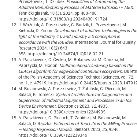
Przeszłowski, T. Dziubek:
Possibilities of Automating the
Additive Manufacturing Process of Material Extrusion – MEX.
Tehnički glasnik, 18 (3), 2024, pp.480-488,
https://doi.org/10.31803/tg-20240430191724
J. Woźniak, A. Paszkiewicz, G. Budzik, Ł. Przeszłowski, M.
Kiełbicki, D. Zimon:
Development of additive technologies in the
light of the industry 4.0 and industry 5.0 conception in
accordance with the IoE idea
. International Journal for Quality
Research 2024, 18(2) 643–
658, https://doi.org/10.24874/IJQR18.02-21
A. Paszkiewicz, C. Ćwikła, M. Bolanowski, M. Ganzha, M.
Paprzycki, M. Hodoň:
Multifunctional clustering based on the
LEACH algorithm for edge-cloud continuum ecosystem
. Bulleti
of the Polish Academy of Sciences Technical Sciences, vol. 72,
no. 1, e147919, https://doi.org/10.24425/bpasts.2023.14791
M. Bolanowski, A. Paszkiewicz, T. Żabiński, G. Piecuch, M.
Salach, K. Tomecki.
System Architecture for Diagnostics and
Supervision of Industrial Equipment and Processes in an IoE
Device Environment
. Electronics 2023
,
12
, 4935.
https://doi.org/10.3390/electronics12244935
A. Paszkiewicz, G. Piecuch, T. Żabiński, M. Bolanowski, M.
Salach, D. Rączka:
Estimation of Tool Life in the Milling Process
—Testing Regression Models
.
Sensors
2023
,
23
, 9346.
https://doi.org/10.3390/s23239346