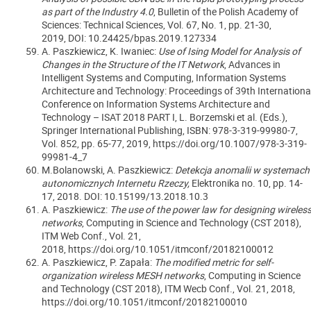
as part of the Industry 4.0
, Bulletin of the Polish Academy of
Sciences: Technical Sciences, Vol. 67, No. 1, pp. 21-30,
2019, DOI: 10.24425/bpas.2019.127334
A. Paszkiewicz, K. Iwaniec:
Use of Ising Model for Analysis of
Changes in the Structure of the IT Network
, Advances in
Intelligent Systems and Computing, Information Systems
Architecture and Technology: Proceedings of 39th Internationa
Conference on Information Systems Architecture and
Technology – ISAT 2018 PART I, L. Borzemski et al. (Eds.),
Springer International Publishing, ISBN: 978-3-319-99980-7,
Vol. 852, pp. 65-77, 2019, https://doi.org/10.1007/978-3-319-
99981-4_7
M.Bolanowski, A. Paszkiewicz:
Detekcja anomalii w systemach
autonomicznych Internetu Rzeczy,
Elektronika no. 10, pp. 14-
17, 2018. DOI:
10.15199/13.2018.10.3
A. Paszkiewicz:
The use of the power law for designing wireles
networks
, Computing in Science and Technology (CST 2018),
ITM Web Conf., Vol. 21,
2018, https://doi.org/10.1051/itmconf/20182100012
A. Paszkiewicz, P. Zapała:
The modified metric for self-
organization wireless MESH networks
, Computing in Science
and Technology (CST 2018), ITM Wecb Conf., Vol. 21, 2018,
https://doi.org/10.1051/itmconf/20182100010