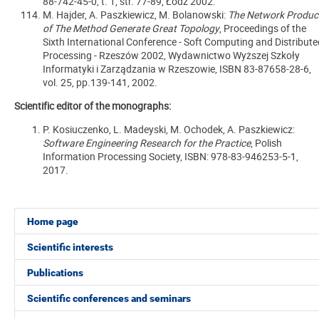
88-742-45-0, t. 1, str. 77-89, Łódź 2002.
M. Hajder, A. Paszkiewicz, M. Bolanowski:
The Network Produc
of The Method Generate Great Topology
, Proceedings of the
Sixth International Conference - Soft Computing and Distribute
Processing - Rzeszów 2002, Wydawnictwo Wyższej Szkoły
Informatyki i Zarządzania w Rzeszowie, ISBN 83-87658-28-6,
vol. 25, pp.139-141, 2002.
Scientific editor of the monographs:
P. Kosiuczenko, L. Madeyski, M. Ochodek, A. Paszkiewicz:
Software Engineering Research for the Practice
, Polish
Information Processing Society, ISBN: 978-83-946253-5-1,
2017.
Home page
Scientific interests
Publications
Scientific conferences and seminars