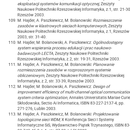
eksploatacji systemów komunikacji optycznej
, Zeszyty
Naukowe Politechniki Rzeszowskiej Informatyka, z.1, str. 21-30
Rzeszów 2003.
M. Hajder, A. Paszkiewicz, M. Bolanowski:
Rozmieszczenie
zasobów w klastrowych sieciach komputerowych
, Zeszyty
Naukowe Politechniki Rzeszowskiej Informatyka, z.1, Rzeszów
2003, str. 31-40.
M. Hajder, M. Bolanowski, A. Paszkiewicz:
Ogólnodostępny
system wspierania procesu edukacji i prac naukowo-
badawczych LECTA
, Zeszyty Naukowe Politechniki
Rzeszowskiej Informatyka, z.2, str. 19-31, Rzeszów 2003.
M. Hajder, A. Paszkiewicz, M. Bolanowski:
Planowanie
rozmieszczenia zasobów w rozproszonym systemie
obliczeniowym
, Zeszyty Naukowe Politechniki Rzeszowskiej
Informatyka, z.2, str. 33-39, Rzeszów 2003.
M. Hajder, M. Bolanowski, A. Paszkiewicz:
Design of
improvement efficiency of multi-channel optical communicatio
system criteria optimization
, Annales Universitatis Mariae Curie
Skłodowska, Sectio Ai Informatica, ISBN 83-227-2137-4, pp.
271-276, Lublin 2003.
M. Hajder, A. Paszkiewicz, M. Bolanowski:
Projektowanie
topologiczne sieci WDM
, X Konferencja Sieci I Systemy
Informatyczne SiS, Wydawnictwo Piątek Trzynastego, ISBN 83