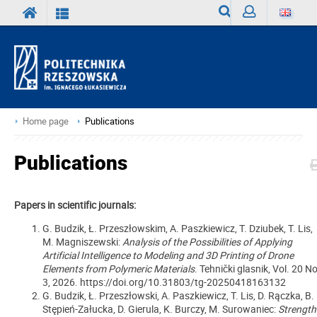
Search
Sign
in
Home page
Publications
Publications
Papers in scientific journals:
G. Budzik, Ł. Przeszłowskim, A. Paszkiewicz, T. Dziubek, T. Lis,
M. Magniszewski:
Analysis of the Possibilities of Applying
Artificial Intelligence to Modeling and 3D Printing of Drone
Elements from Polymeric Materials
. Tehnički glasnik, Vol. 20 No
3, 2026. https://doi.org/10.31803/tg-20250418163132
G. Budzik, Ł. Przeszłowski, A. Paszkiewicz, T. Lis, D. Rączka, B.
Stępień-Załucka, D. Gierula, K. Burczy, M. Surowaniec:
Strength