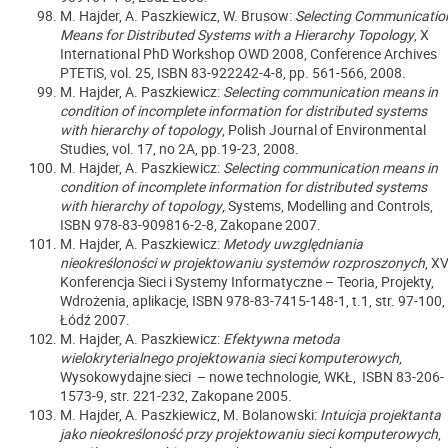
M. Hajder, A. Paszkiewicz, W. Brusow:
Selecting Communicatio
Means for Distributed Systems with a Hierarchy Topology
, X
International PhD Workshop OWD 2008, Conference Archives
PTETiS, vol. 25, ISBN 83-922242-4-8, pp. 561-566, 2008.
M. Hajder, A. Paszkiewicz:
Selecting communication means in
condition of incomplete information for distributed systems
with hierarchy of topology
, Polish Journal of Environmental
Studies, vol. 17, no 2A, pp.19-23, 2008.
M. Hajder, A. Paszkiewicz:
Selecting communication means in
condition of incomplete information for distributed systems
with hierarchy of topology
, Systems, Modelling and Controls,
ISBN 978-83-909816-2-8, Zakopane 2007.
M. Hajder, A. Paszkiewicz:
Metody uwzględniania
nieokreśloności w projektowaniu systemów rozproszonych
, X
Konferencja Sieci i Systemy Informatyczne – Teoria, Projekty,
Wdrożenia, aplikacje, ISBN 978-83-7415-148-1, t.1, str. 97-100,
Łódź 2007.
M. Hajder, A. Paszkiewicz:
Efektywna metoda
wielokryterialnego projektowania sieci komputerowych
,
Wysokowydajne sieci – nowe technologie, WKŁ, ISBN 83-206-
1573-9, str. 221-232, Zakopane 2005.
M. Hajder, A. Paszkiewicz, M. Bolanowski:
Intuicja projektanta
jako nieokreśloność przy projektowaniu sieci komputerowych
,