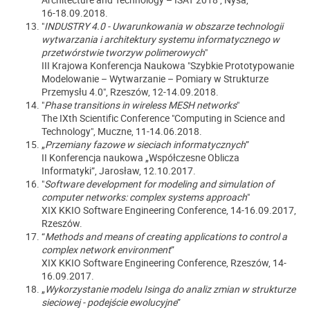
16-18.09.2018.
"
INDUSTRY 4.0 - Uwarunkowania w obszarze technologii
wytwarzania i architektury systemu informatycznego w
przetwórstwie tworzyw polimerowych
"
III Krajowa Konferencja Naukowa "Szybkie Prototypowanie
Modelowanie – Wytwarzanie – Pomiary w Strukturze
Przemysłu 4.0", Rzeszów, 12-14.09.2018.
"
Phase transitions in wireless MESH networks
"
The IXth Scientific Conference "Computing in Science and
Technology", Muczne, 11-14.06.2018.
„
Przemiany fazowe w sieciach informatycznych
”
II Konferencja naukowa „Współczesne Oblicza
Informatyki”, Jarosław, 12.10.2017.
"
Software development for modeling and simulation of
computer networks: complex systems approach
"
XIX KKIO Software Engineering Conference, 14-16.09.2017,
Rzeszów.
“
Methods and means of creating applications to control a
complex network environment
”
XIX KKIO Software Engineering Conference, Rzeszów, 14-
16.09.2017.
„
Wykorzystanie modelu Isinga do analiz zmian w strukturze
sieciowej - podejście ewolucyjne
”