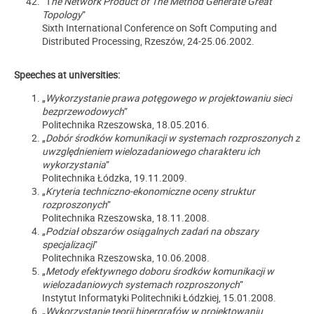
“T
he Network Product of The Method Generate Great
Topology
”
Sixth International Conference on Soft Computing and
Distributed Processing, Rzeszów, 24-25.06.2002.
Speeches at universities:
„
Wykorzystanie prawa potęgowego w projektowaniu sieci
bezprzewodowych
”
Politechnika Rzeszowska, 18.05.2016.
„
Dobór środków komunikacji w systemach rozproszonych z
uwzględnieniem wielozadaniowego charakteru ich
wykorzystania
”
Politechnika Łódzka, 19.11.2009.
„
Kryteria techniczno-ekonomiczne oceny struktur
rozproszonych
”
Politechnika Rzeszowska, 18.11.2008.
„
Podział obszarów osiągalnych zadań na obszary
specjalizacji
”
Politechnika Rzeszowska, 10.06.2008.
„
Metody efektywnego doboru środków komunikacji w
wielozadaniowych systemach rozproszonych
”
Instytut Informatyki Politechniki Łódzkiej, 15.01.2008.
„
Wykorzystanie teorii hipergrafów w projektowaniu