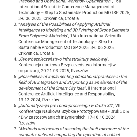
Tracking and Operational Workflow Optimization
”, 16th
International Scientific Conference Management of
Technology – Step to Sustainable Production MOTSP 2025,
3-6.06.2025, Crikvenica, Croatia
“
Analysis of the Possibilities of Applying Artificial
Intelligence to Modeling and 3D Printing of Drone Elements
From Polymeric Materials
”, 16th International Scientific
Conference Management of Technology – Step to
Sustainable Production MOTSP 2025, 3-6.06.2025,
Crikvenica, Croatia
„
Cyberbezpieczeństwo infrastruktury sieciowej
”,
Konferencja naukowa Bezpieczeństwo informacji w
organizacji, 20-21.03.2025, Rzeszów.
„
Possibilities of implementing educational practices in the
field of AI integration and 3D printing as an element of the
development of the Smart City idea
”, II International
Conference Artificial Intelligence and Responsibility,
13.12.2024, Rzeszów
„
Automatyzacja pre i post-procesingu w druku 3D
”, VII
Konferencja Naukowa Szybkie Prototypowanie - Druk 3D &
4D w zastosowaniach inżynierskich, 17-18.10.2024,
Rzeszów
“
Methods and means of assuring the fault tolerance of the
computer network supporting the operation of critical