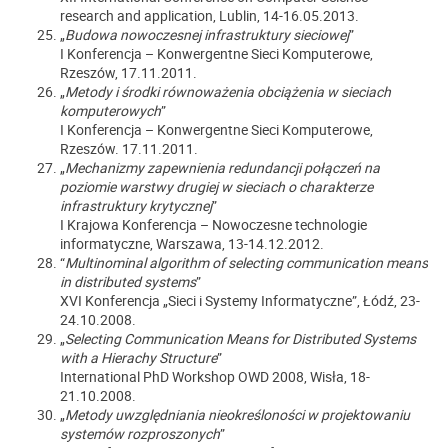
research and application, Lublin, 14-16.05.2013.
„
Budowa nowoczesnej infrastruktury sieciowej
”
I Konferencja – Konwergentne Sieci Komputerowe,
Rzeszów, 17.11.2011.
„
Metody i środki równoważenia obciążenia w sieciach
komputerowych
”
I Konferencja – Konwergentne Sieci Komputerowe,
Rzeszów. 17.11.2011.
„
Mechanizmy zapewnienia redundancji połączeń na
poziomie warstwy drugiej w sieciach o charakterze
infrastruktury krytycznej
”
I Krajowa Konferencja – Nowoczesne technologie
informatyczne, Warszawa, 13-14.12.2012.
“
Multinominal algorithm of selecting communication means
in distributed systems
”
XVI Konferencja „Sieci i Systemy Informatyczne”, Łódź, 23-
24.10.2008.
„
Selecting Communication Means for Distributed Systems
with a Hierachy Structure
”
International PhD Workshop OWD 2008, Wisła, 18-
21.10.2008.
„
Metody uwzględniania nieokreśloności w projektowaniu
systemów rozproszonych
”