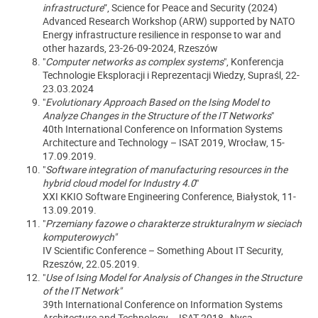
infrastructure
”, Science for Peace and Security (2024)
Advanced Research Workshop (ARW) supported by NATO
Energy infrastructure resilience in response to war and
other hazards, 23-26-09-2024, Rzeszów
"
Computer networks as complex systems
", Konferencja
Technologie Eksploracji i Reprezentacji Wiedzy, Supraśl, 22-
23.03.2024
"
Evolutionary Approach Based on the Ising Model to
Analyze Changes in the Structure of the IT Networks
"
40th International Conference on Information Systems
Architecture and Technology – ISAT 2019, Wrocław, 15-
17.09.2019.
"
Software integration of manufacturing resources in the
hybrid cloud model for Industry 4.0
"
XXI KKIO Software Engineering Conference, Białystok, 11-
13.09.2019.
"
Przemiany fazowe o charakterze strukturalnym w sieciach
komputerowych
"
IV Scientific Conference – Something About IT Security,
Rzeszów,
22.05.2019.
"
Use of Ising Model for Analysis of Changes in the Structure
of the IT Network"
39th International Conference on Information Systems
Architecture and Technology – ISAT 2018 , Nysa,